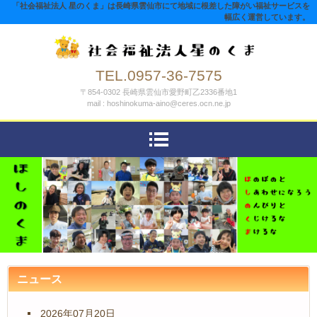
「社会福祉法人 星のくま」は長崎県雲仙市にて地域に根差した障がい福祉サービスを
幅広く運営しています。
TEL.0957-36-7575
〒854-0302 長崎県雲仙市愛野町乙2336番地1
mail : hoshinokuma-aino@ceres.ocn.ne.jp
ニュース
2026年07月20日