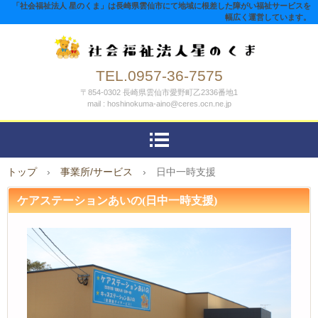
「社会福祉法人 星のくま」は長崎県雲仙市にて地域に根差した障がい福祉サービスを
幅広く運営しています。
TEL.0957-36-7575
〒854-0302 長崎県雲仙市愛野町乙2336番地1
mail : hoshinokuma-aino@ceres.ocn.ne.jp
トップ
›
事業所/サービス
›
日中一時支援
ケアステーションあいの(日中一時支援)