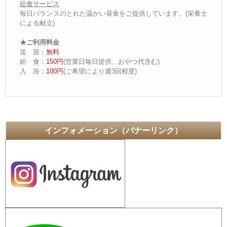
給食サービス
毎日バランスのとれた温かい昼食をご提供しています。(栄養士
による献立)
★ご利用料金
送 迎：
無料
給 食：
150円
(営業日毎日提供、おやつ代含む)
入 浴：
100円
(ご希望により週3回程度)
インフォメーション（バナーリンク）